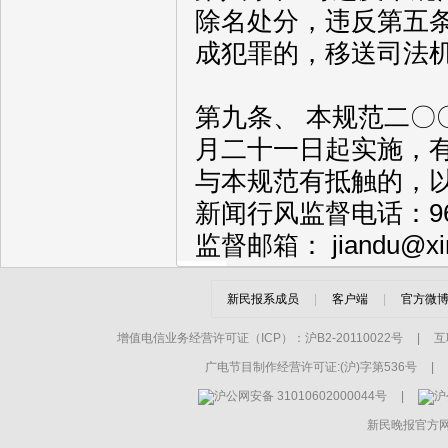
除名处分，违反第五
成犯罪的，移送司法
第九条、 本规范二
月二十一日起实施，
与本规范有抵触的，
新闻行风监督电话：96
监督邮箱： jiandu@xin
新民报系成员
|
客户端
|
官方微
增值电信业务经营许可证（ICP）：沪B2-20110022号
|
互
广电节目制作经营许可证:(沪)字第536号
|
沪公网安备 31010602000044号
|
沪
新民晚报官方网站 xin